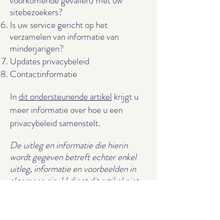
voorkomende gevallen) met uw
sitebezoekers?
Is uw service gericht op het
verzamelen van informatie van
minderjarigen?
Updates privacybeleid
Contactinformatie
In
dit ondersteunende artikel
krijgt u
meer informatie over hoe u een
privacybeleid samenstelt.
De uitleg en informatie die hierin
wordt gegeven betreft echter enkel
uitleg, informatie en voorbeelden in
algemene zin. U dient dit artikel niet
te interpreteren als juridisch advies of
als aanbevelingen omtrent hetgeen u
daadwerkelijk zou moeten doen. We