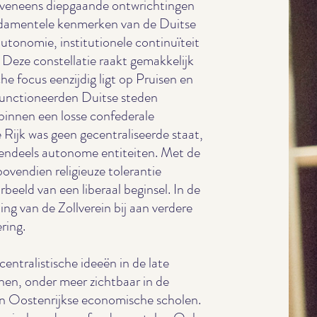
eveneens diepgaande ontwrichtingen
ndamentele kenmerken van de Duitse
utonomie, institutionele continuïteit
 Deze constellatie raakt gemakkelijk
he focus eenzijdig ligt op Pruisen en
 functioneerden Duitse steden
 binnen een losse confederale
Rijk was geen gecentraliseerde staat,
tendeels autonome entiteiten. Met de
vendien religieuze tolerantie
rbeeld van een liberaal beginsel. In de
ng van de Zollverein bij aan verdere
ring.
entralistische ideeën in de late
en, onder meer zichtbaar in de
n Oostenrijkse economische scholen.