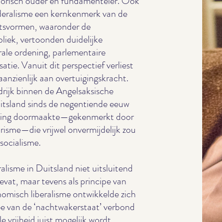
istorisch ouder en fundamenteler. Ook
ederalisme een kernkenmerk van de
aatsvormen, waaronder de
iek, vertoonden duidelijke
rale ordening, parlementaire
ie. Vanuit dit perspectief verliest
zienlijk aan overtuigingskracht.
rijk binnen de Angelsaksische
uitsland sinds de negentiende eeuw
keling doormaakte—gekenmerkt door
arisme—die vrijwel onvermijdelijk zou
socialisme.
ralisme in Duitsland niet uitsluitend
vat, maar tevens als principe van
nomisch liberalisme ontwikkelde zich
dee van de ‘nachtwakerstaat’ verbond
 vrijheid juist mogelijk wordt