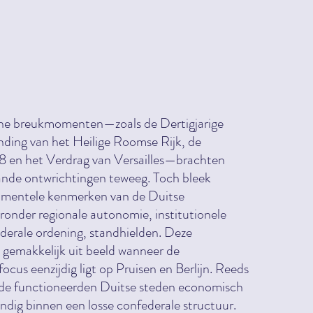
che breukmomenten—zoals de Dertigjarige
nding van het Heilige Roomse Rijk, de
48 en het Verdrag van Versailles—brachten
nde ontwrichtingen teweeg. Toch bleek
amentele kenmerken van de Duitse
ronder regionale autonomie, institutionele
ederale ordening, standhielden. Deze
t gemakkelijk uit beeld wanneer de
focus eenzijdig ligt op Pruisen en Berlijn. Reeds
de functioneerden Duitse steden economisch
tandig binnen een losse confederale structuur.