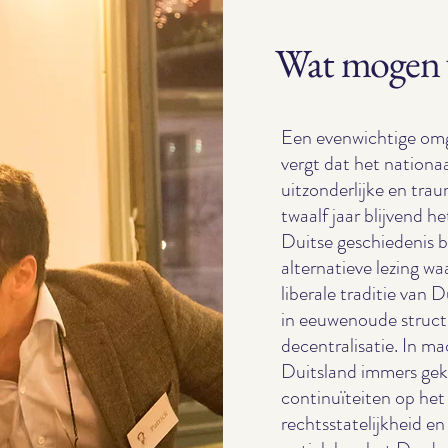
Wat mogen 
Een evenwichtige omg
vergt dat het nationa
uitzonderlijke en tra
twaalf jaar blijvend h
Duitse geschiedenis b
alternatieve lezing waa
liberale traditie van 
in eeuwenoude struc
decentralisatie. In m
Duitsland immers ge
continuïteiten op het
rechtsstatelijkheid en