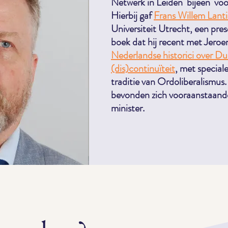
Netwerk in Leiden bijeen voor 
Hierbij gaf
Frans Willem Lant
Universiteit Utrecht, een pre
boek dat hij recent met Jeroe
Nederlandse historici over Dui
(dis)continuïteit
, met special
traditie van Ordoliberalismu
bevonden zich vooraanstaande
minister.