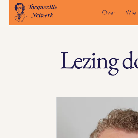
Over
Wie z
Lezing d