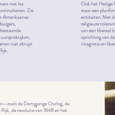
ers niet los
Ook het Heilige 
ontinuïteiten. De
maar een plurifo
er Amerikaanse
entiteiten. Met 
 burgers,
religieuze tolera
 bestaande
van een liberaal 
tuurspraktijken,
oprichting van de
wenen niet abrupt
integratie en liber
ijk.
n—zoals de Dertigjarige Oorlog, de
Rijk, de revolutie van 1848 en het