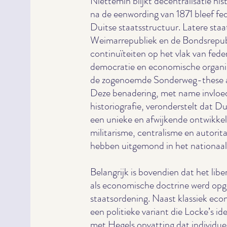
Niettemin blijkt decentralisatie h
na de eenwording van 1871 bleef f
Duitse staatsstructuur. Latere st
Weimarrepubliek en de Bondsrepubl
continuïteiten op het vlak van fede
democratie en economische organisat
de zogenoemde Sonderweg-these aan
Deze benadering, met name invloed
historiografie, veronderstelt dat D
een unieke en afwijkende ontwik
militarisme, centralisme en autorit
hebben uitgemond in het nationaal
Belangrijk is bovendien dat het libe
als economische doctrine werd opge
staatsordening. Naast klassiek eco
een politieke variant die Locke’s i
met Hegels opvatting dat individuele