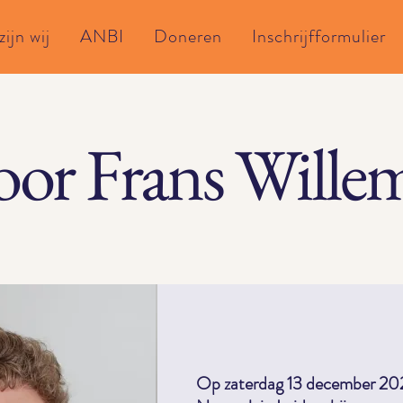
ijn wij
ANBI
Doneren
Inschrijfformulier
oor Frans Wille
Op zaterdag 13 december 202