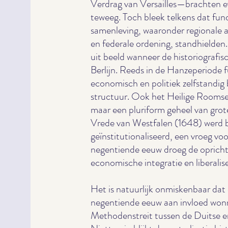
Verdrag van Versailles—brachten 
teweeg. Toch bleek telkens dat fu
samenleving, waaronder regionale a
en federale ordening, standhielden.
uit beeld wanneer de historiografisc
Berlijn. Reeds in de Hanzeperiode
economisch en politiek zelfstandig
structuur. Ook het Heilige Roomse 
maar een pluriform geheel van gro
Vrede van Westfalen (1648) werd bo
geïnstitutionaliseerd, een vroeg voo
negentiende eeuw droeg de oprichti
economische integratie en liberalise
Het is natuurlijk onmiskenbaar dat c
negentiende eeuw aan invloed wonn
Methodenstreit tussen de Duitse e