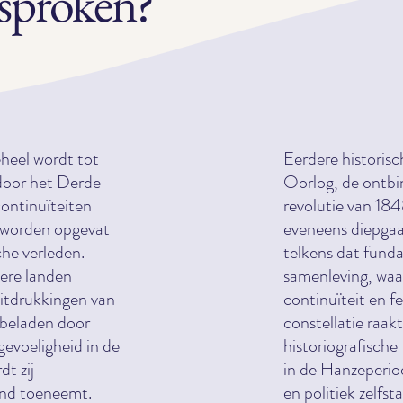
sproken?
eheel wordt tot
Eerdere historis
door het Derde
Oorlog, de ontbi
continuïteiten
revolutie van 18
en worden opgevat
eveneens diepgaa
che verleden.
telkens dat fund
ere landen
samenleving, waa
uitdrukkingen van
continuïteit en f
d beladen door
constellatie raak
evoeligheid in de
historiografische 
dt zij
in de Hanzeperio
and toeneemt.
en politiek zelfs