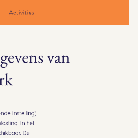
Activities
egevens van
rk
de Instelling).
asting. In het
chikbaar. De