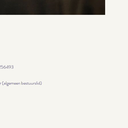
8256493
r (algemeen bestuurslid)