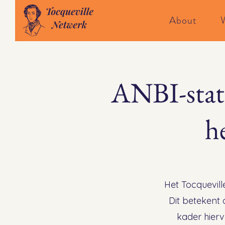
About
ANBI-statu
h
Het Tocquevill
Dit betekent 
kader hierv