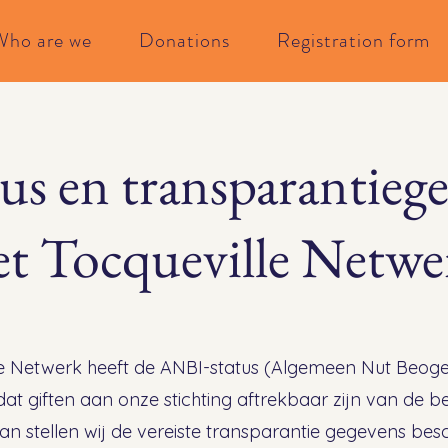
Who are we
Donations
Registration form
s en transparantieg
et Tocqueville Netwe
e Netwerk heeft de ANBI-status (Algemeen Nut Beogen
dat giften aan onze stichting aftrekbaar zijn van de bel
an stellen wij de vereiste transparantie gegevens bes