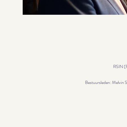
RSIN (
Bestuursleden: Melvin S